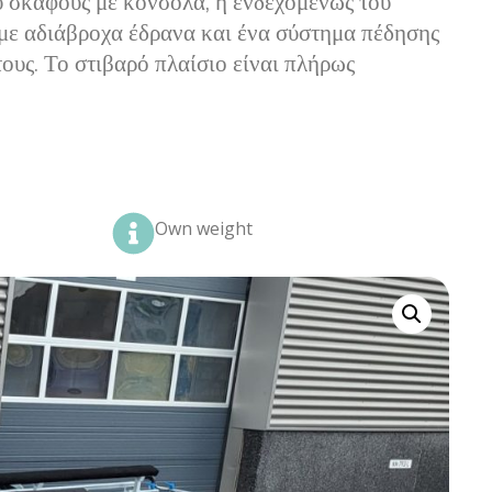
υ σκάφους με κονσόλα, ή ενδεχομένως του
με αδιάβροχα έδρανα και ένα σύστημα πέδησης
ους. Το στιβαρό πλαίσιο είναι πλήρως
Own weight