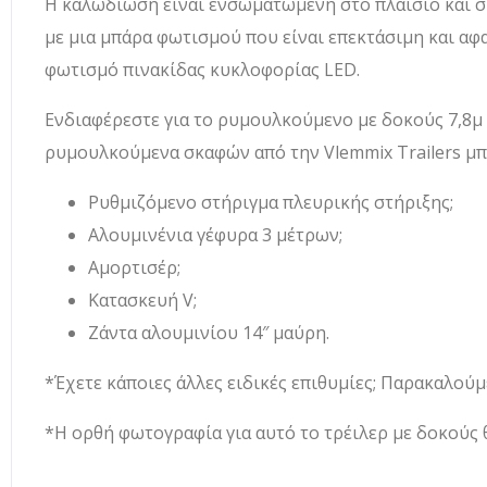
Η καλωδίωση είναι ενσωματωμένη στο πλαίσιο και συ
με μια μπάρα φωτισμού που είναι επεκτάσιμη και αφ
φωτισμό πινακίδας κυκλοφορίας LED.
Ενδιαφέρεστε για το ρυμουλκούμενο με δοκούς 7,8μ 
ρυμουλκούμενα σκαφών από την Vlemmix Trailers μπ
Ρυθμιζόμενο στήριγμα πλευρικής στήριξης;
Αλουμινένια γέφυρα 3 μέτρων;
Αμορτισέρ;
Κατασκευή V;
Ζάντα αλουμινίου 14″ μαύρη.
*Έχετε κάποιες άλλες ειδικές επιθυμίες; Παρακαλούμ
*Η ορθή φωτογραφία για αυτό το τρέιλερ με δοκούς θ