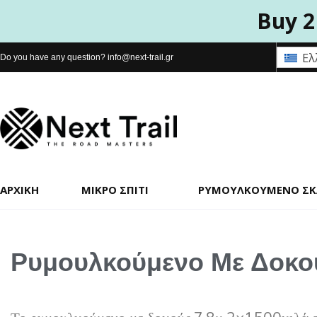
Buy 2
Ελ
Do you have any question?
info@next-trail.gr
ΑΡΧΙΚΉ
ΜΙΚΡΌ ΣΠΊΤΙ
ΡΥΜΟΥΛΚΟΎΜΕΝΟ Σ
Ρυμουλκούμενο Με Δοκού