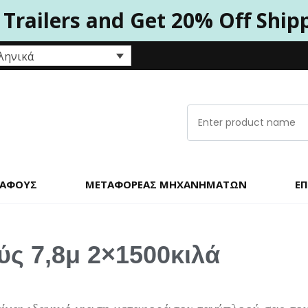
 Trailers and Get 20% Off Ship
ληνικά
ΚΆΦΟΥΣ
ΜΕΤΑΦΟΡΈΑΣ ΜΗΧΑΝΗΜΆΤΩΝ
ΕΠ
ς 7,8μ 2×1500κιλά