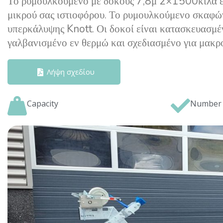
Το ρυμουλκούμενο με δοκούς 7,8μ 2×1500κιλά είν
μικρού σας ιστιοφόρου. Το ρυμουλκούμενο σκαφών
υπερκάλυψης Knott. Οι δοκοί είναι κατασκευασμέν
γαλβανισμένο εν θερμώ και σχεδιασμένο για μακρο
Λήψη σχεδίου
Capacity
Number 