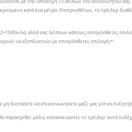
νδέεται με την υποδοχή 13 ακίδων του αυτοκινήτου σας. 
αιρούμενη κατά ένα μέτρο. Επιπροσθέτως, το τρέιλερ δια
2×1500κιλά, αλλά σας λείπουν κάποιες επιπρόσθετες επιλο
ορούν να εξοπλιστούν με επιπρόσθετες επιλογές*:
ε μη διστάσετε να επικοινωνήσετε μαζί μας για να συζητή
α παρασχεθεί μόλις κατασκευαστεί το τρέιλερ· αυτό ενδέχ