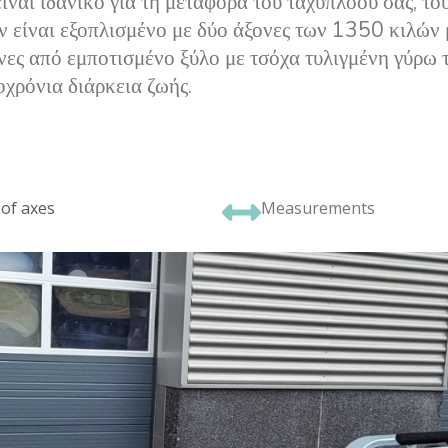
αι ιδανικό για τη μεταφορά του ταχύπλοού σας, το
 είναι εξοπλισμένο με δύο άξονες των 1350 κιλών 
ες από εμποτισμένο ξύλο με τσόχα τυλιγμένη γύρω τ
χρόνια διάρκεια ζωής.
of axes
Measurements