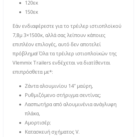
120εκ
150εκ
Εάν ενδιαφέρεστε για το τρέιλερ ιστιοπλοϊκού
7,8μ 3×1500κ, αλλά σας λείπουν κάποιες
επιπλέον επιλογές, αυτό δεν αποτελεί
πρόβλημα! Όλα τα τρέιλερ ιστιοπλοϊκών της
Vlemmix Trailers ενδέχεται να διατίθενται
επιπρόσθετα με*:
Ζάντα αλουμινίου 14″ μαύρη,
Ρυθμιζόμενο στήριγμα σεντίνας;
Λασπωτήρα από αλουμινένια ανάγλυφη
πλάκα,
Αμορτισέρ;
Κατασκευή σχήματος V.