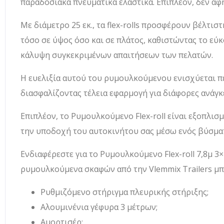
παραδοσιακά πνευματικά ελαστικά. Επιπλέον, δεν αφ
Με διάμετρο 25 εκ., τα flex-rolls προσφέρουν βέλτι
τόσο σε ύψος όσο και σε πλάτος, καθιστώντας το εύκ
κάλυψη συγκεκριμένων απαιτήσεων των πελατών.
Η ευελιξία αυτού του ρυμουλκούμενου ενισχύεται π
διασφαλίζοντας τέλεια εφαρμογή για διάφορες ανάγ
Επιπλέον, το Ρυμουλκούμενο Flex-roll είναι εξοπλι
την υποδοχή του αυτοκινήτου σας μέσω ενός βύσματ
Ενδιαφέρεστε για το Ρυμουλκούμενο Flex-roll 7,8μ 3
ρυμουλκούμενα σκαφών από την Vlemmix Trailers μπ
Ρυθμιζόμενο στήριγμα πλευρικής στήριξης;
Αλουμινένια γέφυρα 3 μέτρων;
Αμορτισέρ;