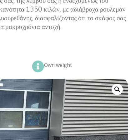
 σας, της λέμβου σας ή ενδεχομένως του
 ικανότητα 1350 κιλών, με αδιάβροχα ρουλεμάν
λυουρεθάνης, διασφαλίζοντας ότι το σκάφος σας
ια μακροχρόνια αντοχή.
Own weight