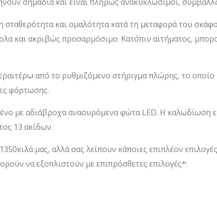
ήνουν σημάδια και είναι πλήρως ανακυκλώσιμοι, συμβάλλο
στη σταθερότητα και ομαλότητα κατά τη μεταφορά του σκάφ
ολα και ακριβώς προσαρμόσιμο. Κατόπιν αιτήματος, μπορού
εραιτέρω από το ρυθμιζόμενο στήριγμα πλώρης, το οποίο 
κες φόρτωσης.
σμένο με αδιάβροχα ανασυρόμενα φώτα LED. Η καλωδίωση ε
ος 13 ακίδων.
×1350κιλά μας, αλλά σας λείπουν κάποιες επιπλέον επιλογέ
ορούν να εξοπλιστούν με επιπρόσθετες επιλογές*: