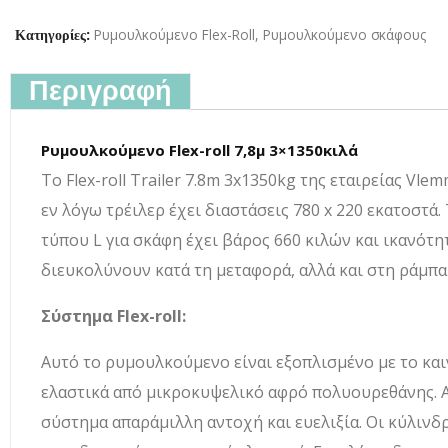
Ρυμουλκούμενο Flex-Roll
,
Ρυμουλκούμενο σκάφους
Κατηγορίες:
Περιγραφή
Ρυμουλκούμενο Flex-roll 7,8μ 3×1350κιλά
Το Flex-roll Trailer 7.8m 3x1350kg της εταιρείας Vl
εν λόγω τρέιλερ έχει διαστάσεις 780 x 220 εκατοστά
τύπου L για σκάφη έχει βάρος 660 κιλών και ικανότ
διευκολύνουν κατά τη μεταφορά, αλλά και στη ράμπα
Σύστημα Flex-roll:
Αυτό το ρυμουλκούμενο είναι εξοπλισμένο με το καινο
ελαστικά από μικροκυψελικό αφρό πολυουρεθάνης. Α
σύστημα απαράμιλλη αντοχή και ευελιξία. Οι κύλινδρο