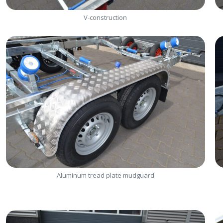
V-construction
Aluminum tread plate mudguard