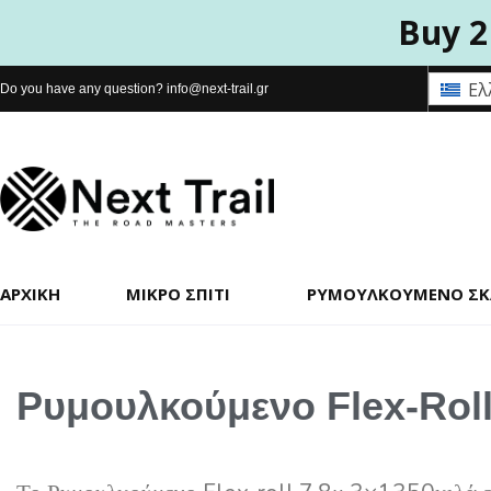
Buy 2
Ελ
Do you have any question?
info@next-trail.gr
ΑΡΧΙΚΉ
ΜΙΚΡΌ ΣΠΊΤΙ
ΡΥΜΟΥΛΚΟΎΜΕΝΟ Σ
Ρυμουλκούμενο Flex-Roll