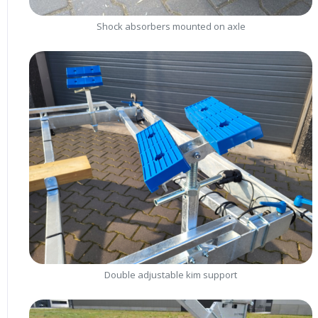
Shock absorbers mounted on axle
Double adjustable kim support