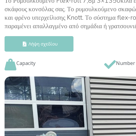
Το Ρυμουλκούμενο Flex-roll 7,8μ 3×1350κιλά είν
σκάφους κονσόλας σας. Το ρυμουλκούμενο σκαφών 
και φρένο υπερχείλισης Knott. Το σύστημα flex-ro
παραμένει απαλλαγμένο από σημάδια ή γρατσουνιέ
Λήψη σχεδίου
Capacity
Number 