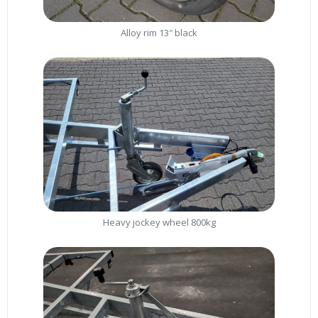
Alloy rim 13″ black
Heavy jockey wheel 800kg