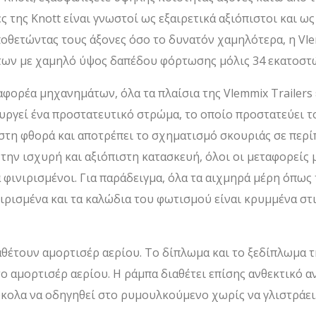
της Knott είναι γνωστοί ως εξαιρετικά αξιόπιστοι και ως 
οθετώντας τους άξονες όσο το δυνατόν χαμηλότερα, η Vle
ων με χαμηλό ύψος δαπέδου φόρτωσης μόλις 34 εκατοστ
φορέα μηχανημάτων, όλα τα πλαίσια της Vlemmix Trailers 
υργεί ένα προστατευτικό στρώμα, το οποίο προστατεύει τ
στη φθορά και αποτρέπει το σχηματισμό σκουριάς σε περ
 την ισχυρή και αξιόπιστη κατασκευή, όλοι οι μεταφορεί
α φινιρισμένοι. Για παράδειγμα, όλα τα αιχμηρά μέρη όπως
ιρισμένα και τα καλώδια του φωτισμού είναι κρυμμένα στ
ιαθέτουν αμορτισέρ αερίου. Το δίπλωμα και το ξεδίπλωμα 
ο αμορτισέρ αερίου. Η ράμπα διαθέτει επίσης ανθεκτικό α
ύκολα να οδηγηθεί στο ρυμουλκούμενο χωρίς να γλιστράει