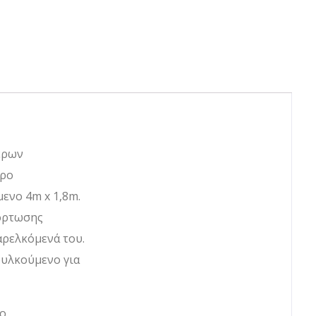
τερων
ερο
ενο 4m x 1,8m.
φόρτωσης
αρελκόμενά του.
ουλκούμενο για
το