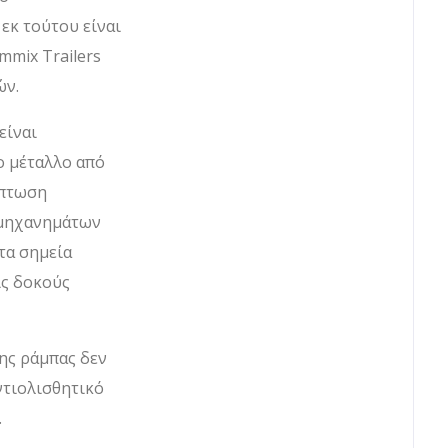
εκ τούτου είναι
mmix Trailers
ών.
είναι
ο μέταλλο από
ίπτωση
ς μηχανημάτων
 τα σημεία
ις δοκούς
της ράμπας δεν
ντιολισθητικό
.