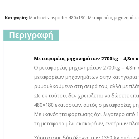
Machinetransporter 480x180
,
Μεταφορέας μηχανημάτω
Κατηγορίες:
Περιγραφή
Μεταφορέας μηχανημάτων 2700kg – 4,8m x
Ο μεταφορέας μηχανημάτων 2700kg – 4,8m x 
μεταφορέων μηχανημάτων στην κατηγορία τ
ρυμουλκούμενο στη σειρά του, αλλά με πλά
Ως εκ τούτου, δεν χρειάζεται να δώσετε ε
480×180 εκατοστών, αυτός ο μεταφορέας μηχ
Με ικανότητα φόρτωσης όχι λιγότερο από 1
τη μεταφορά μίνι εκσκαφέων, εναέριων π
Χάρη στους δύο άξονες των 1350 kg από την