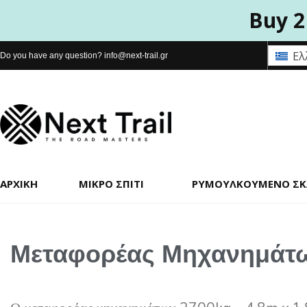
Buy 2
Ελ
Do you have any question?
info@next-trail.gr
ΑΡΧΙΚΉ
ΜΙΚΡΌ ΣΠΊΤΙ
ΡΥΜΟΥΛΚΟΎΜΕΝΟ Σ
Μεταφορέας Μηχανημάτων