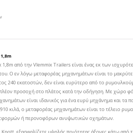
ν
 1,8m
1,8m από την Vlemmix Trailers είναι ένας εκ των ισχυρό
ου. Ο εν λόγω μεταφορέας μηχανημάτων είναι το μακρύτ
τος 240 εκατοστών, δεν είναι ευρύτερο από το ρυμουλκούμ
πιπλέον προσοχή στο πλάτος κατά την οδήγηση. Με χώρο 
ανημάτων είναι ιδανικός για ένα ευρύ μηχάνημα και τα π
910 κιλά, ο μεταφορέας μηχανημάτων είναι το τέλειο ρυμ
λατφορμών ή περονοφόρων ανυψωτικών οχημάτων.
 Knott, εξασφαλίζετε υψηλής ποιότητας άξονες κάτω από 