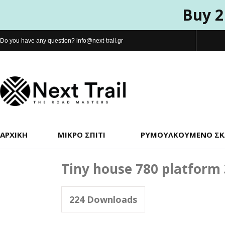
Buy 2
Do you have any question?
info@next-trail.gr
ΑΡΧΙΚΉ
ΜΙΚΡΌ ΣΠΊΤΙ
ΡΥΜΟΥΛΚΟΎΜΕΝΟ Σ
Tiny house 780 platform
224
Downloads